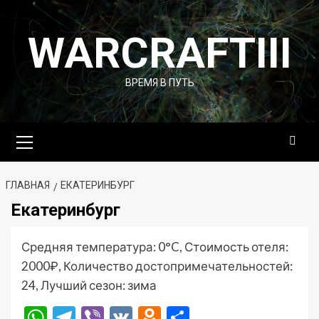
Перейти
к
WARCRAFTIII
содержимому
ВРЕМЯ В ПУТЬ
Основное
меню
ГЛАВНАЯ
ЕКАТЕРИНБУРГ
Екатеринбург
Средняя температура: 0°C, Стоимость отеля:
2000₽, Количество достопримечательностей:
24, Лучший сезон: зима
WhatsApp
Telegram
Viber
VK
Odnoklassniki
Отправить