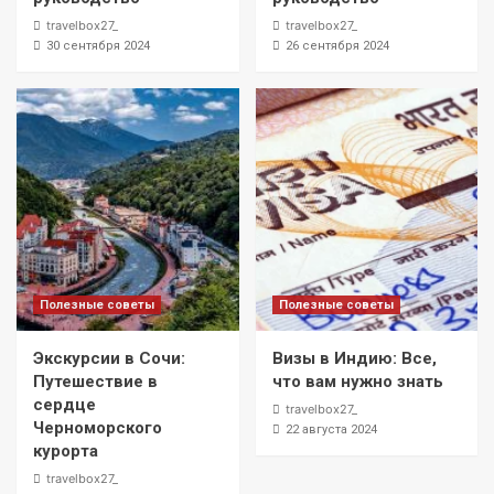
travelbox27_
travelbox27_
30 сентября 2024
26 сентября 2024
Полезные советы
Полезные советы
Экскурсии в Сочи:
Визы в Индию: Все,
Путешествие в
что вам нужно знать
сердце
travelbox27_
Черноморского
22 августа 2024
курорта
travelbox27_