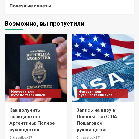
Полезные советы
Возможно, вы пропустили
Новости для
Новости для
путешественников
путешественников
Как получить
Запись на визу в
гражданство
Посольство США:
Аргентины: Полное
Пошаговое
руководство
руководство
travelbox27_
travelbox27_