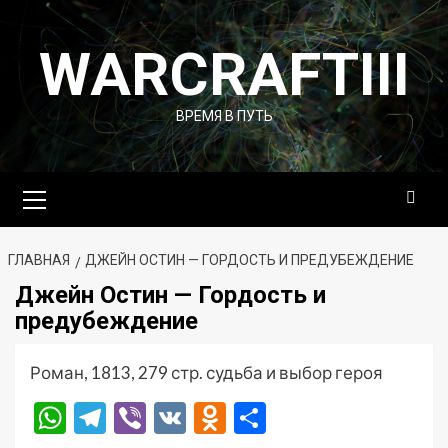
Перейти
к
WARCRAFTIII
содержимому
ВРЕМЯ В ПУТЬ
Основное
меню
ГЛАВНАЯ
ДЖЕЙН ОСТИН — ГОРДОСТЬ И ПРЕДУБЕЖДЕНИЕ
Джейн Остин — Гордость и
предубеждение
Роман, 1813, 279 стр. судьба и выбор героя
WhatsApp
Telegram
Viber
VK
Odnoklassniki
Отправить