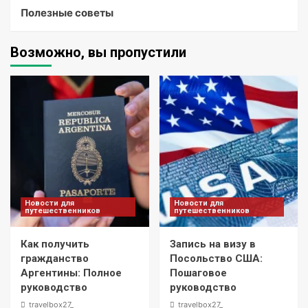
Полезные советы
Возможно, вы пропустили
Новости для
Новости для
путешественников
путешественников
Как получить
Запись на визу в
гражданство
Посольство США:
Аргентины: Полное
Пошаговое
руководство
руководство
travelbox27_
travelbox27_