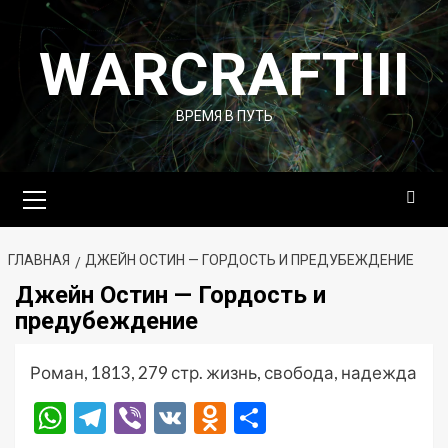
Перейти
к
WARCRAFTIII
содержимому
ВРЕМЯ В ПУТЬ
Основное
меню
ГЛАВНАЯ
ДЖЕЙН ОСТИН — ГОРДОСТЬ И ПРЕДУБЕЖДЕНИЕ
Джейн Остин — Гордость и
предубеждение
Роман, 1813, 279 стр. жизнь, свобода, надежда
WhatsApp
Telegram
Viber
VK
Odnoklassniki
Отправить