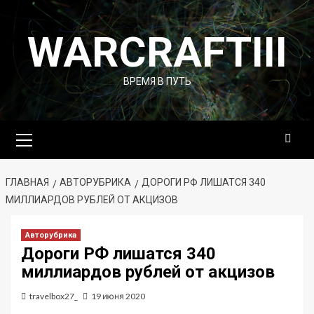
Перейти
к
WARCRAFTIII
содержимому
ВРЕМЯ В ПУТЬ
Основное
меню
ГЛАВНАЯ
АВТОРУБРИКА
ДОРОГИ РФ ЛИШАТСЯ 340
МИЛЛИАРДОВ РУБЛЕЙ ОТ АКЦИЗОВ
Авторубрика
Дороги РФ лишатся 340
миллиардов рублей от акцизов
travelbox27_
19 июня 2020