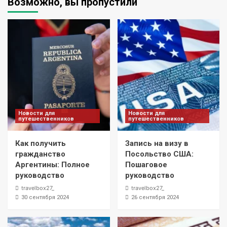
Возможно, вы пропустили
Новости для
Новости для
путешественников
путешественников
Как получить
Запись на визу в
гражданство
Посольство США:
Аргентины: Полное
Пошаговое
руководство
руководство
travelbox27_
travelbox27_
30 сентября 2024
26 сентября 2024