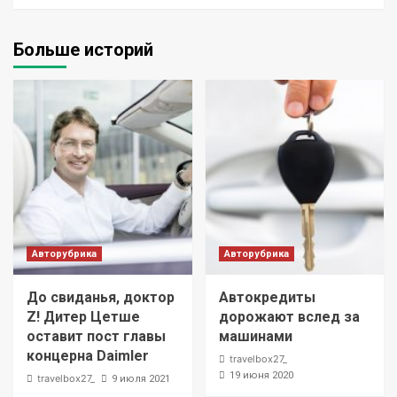
Больше историй
Авторубрика
Авторубрика
До свиданья, доктор
Автокредиты
Z! Дитер Цетше
дорожают вслед за
оставит пост главы
машинами
концерна Daimler
travelbox27_
19 июня 2020
travelbox27_
9 июля 2021