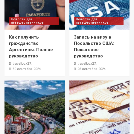
Новости для
Новости для
путешественников
путешественников
Как получить
Запись на визу в
гражданство
Посольство США:
Аргентины: Полное
Пошаговое
руководство
руководство
travelbox27_
travelbox27_
30 сентября 2024
26 сентября 2024