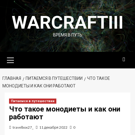
Перейти
к
WARCRAFTIII
содержимому
ВРЕМЯ В ПУТЬ
Основное
меню
ГЛАВНАЯ
ПИТАЕМСЯ В ПУТЕШЕСТВИИ
ЧТО ТАКОЕ
МОНОДИЕТЫ И КАК ОНИ РАБОТАЮТ
Питаемся в путешествии
Что такое монодиеты и как они
работают
travelbox27_
11 декабря 2022
0