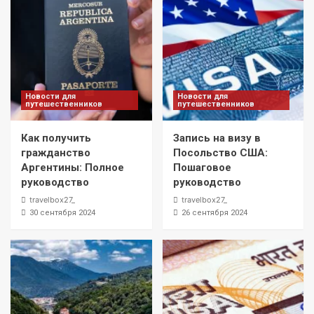
Новости для
Новости для
путешественников
путешественников
Как получить
Запись на визу в
гражданство
Посольство США:
Аргентины: Полное
Пошаговое
руководство
руководство
travelbox27_
travelbox27_
30 сентября 2024
26 сентября 2024