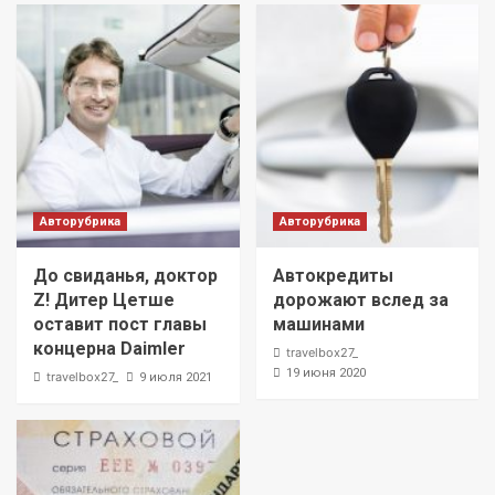
Авторубрика
Авторубрика
До свиданья, доктор
Автокредиты
Z! Дитер Цетше
дорожают вслед за
оставит пост главы
машинами
концерна Daimler
travelbox27_
19 июня 2020
travelbox27_
9 июля 2021