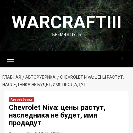
Перейти
к
WARCRAFTIII
содержимому
ВРЕМЯ В ПУТЬ
Основное
меню
ГЛАВНАЯ
АВТОРУБРИКА
CHEVROLET NIVA: ЦЕНЫ РАСТУТ,
НАСЛЕДНИКА НЕ БУДЕТ, ИМЯ ПРОДАДУТ
Авторубрика
Chevrolet Niva: цены растут,
наследника не будет, имя
продадут