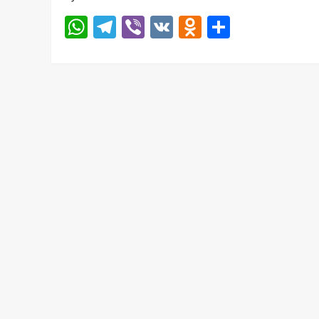
WhatsApp
Telegram
Viber
VK
Odnoklassni
Отправ