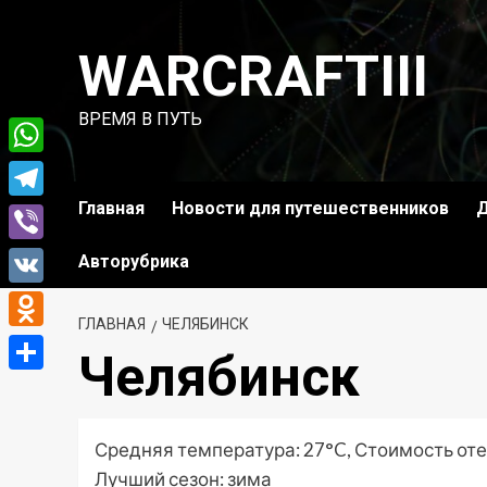
Перейти
к
WARCRAFTIII
содержимому
ВРЕМЯ В ПУТЬ
WhatsApp
Главная
Новости для путешественников
Д
Telegram
Viber
Авторубрика
VK
ГЛАВНАЯ
ЧЕЛЯБИНСК
Odnoklassniki
Челябинск
Отправить
Средняя температура: 27°C, Стоимость оте
Лучший сезон: зима