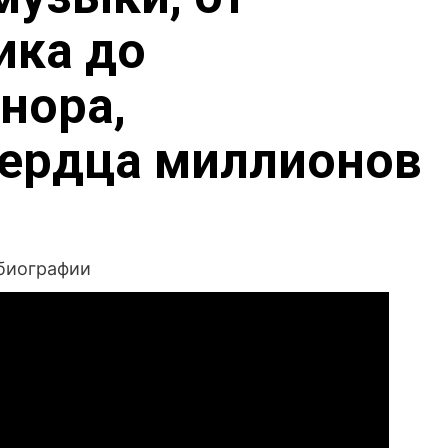
ика до
нора,
сердца миллионов