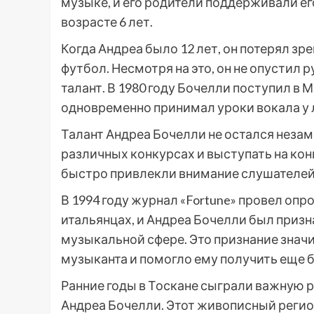
музыке, и его родители поддерживали ег
возрасте 6 лет.
Когда Андреа было 12 лет, он потерял зре
футбол. Несмотря на это, он не опустил
талант. В 1980 году Бочелли поступил в 
одновременно принимал уроки вокала у 
Талант Андреа Бочелли не остался незам
различных конкурсах и выступать на ко
быстро привлекли внимание слушателей 
В 1994 году журнал «Fortune» провел оп
итальянцах, и Андреа Бочелли был приз
музыкальной сфере. Это признание знач
музыканта и помогло ему получить еще 
Ранние годы в Тоскане сыграли важную 
Андреа Бочелли. Этот живописный регио