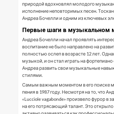
природой вдохновлял молодого музыкан
исполнение неповторимых песен. Тоскан
Андреа Бочелли и одним из ключевых эл
Первые шаги в музыкальном 
Андреа Бочелли начал проявлять интерес 
воспитание не было направлено на разв
полностью ослеп в возрасте 12 лет. Одн
музыкой, и он стал играть на фортепиан
Андреа развить свои музыкальные навы
стилями.
Самым важным моментом в его поиске м
пения в 1987 году. Несмотря на то, что А
«Lucciole vagabonde» произвело фурор в
на его потрясающий талант. Это открыло
активно развиваться как профессиональ