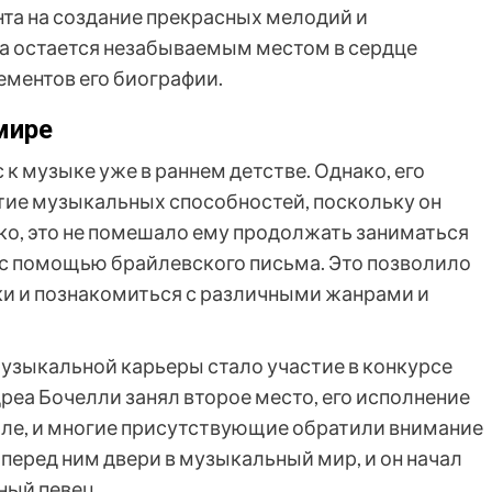
та на создание прекрасных мелодий и
а остается незабываемым местом в сердце
ементов его биографии.
мире
к музыке уже в раннем детстве. Однако, его
итие музыкальных способностей, поскольку он
ако, это не помешало ему продолжать заниматься
о с помощью брайлевского письма. Это позволило
ки и познакомиться с различными жанрами и
узыкальной карьеры стало участие в конкурсе
ндреа Бочелли занял второе место, его исполнение
 зале, и многие присутствующие обратили внимание
 перед ним двери в музыкальный мир, и он начал
ный певец.