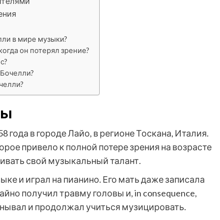
ителями
ения
лли в мире музыки?
когда он потерял зрение?
с?
 Бочелли?
челли?
ры
8 года в городе Лайо, в регионе Тоскана, Италия.
орое привело к полной потере зрения на возрасте
звивать свой музыкальный талант.
ыке и играл на пианино. Его мать даже записала
чайно получил травму головы и, in consequence,
 унывал и продолжал учиться музицировать.