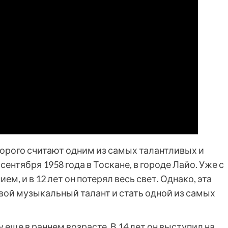
торого считают одним из самых талантливых и
ентября 1958 года в Тоскане, в городе Лайо. Уже с
м, и в 12 лет он потерял весь свет. Однако, эта
вой музыкальный талант и стать одной из самых
еще в раннем возрасте. В 14 лет он выступил на