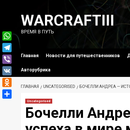
Перейти
к
WARCRAFTIII
содержимому
ВРЕМЯ В ПУТЬ
WhatsApp
Главная
Новости для путешественников
Д
Telegram
Viber
Авторубрика
VK
ГЛАВНАЯ
UNCATEGORISED
БОЧЕЛЛИ АНДРЕА — ИСТ
Odnoklassniki
Uncategorised
Отправить
Бочелли Андре
успеха в мире 