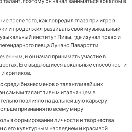
о талант, поэтому он начал заниматься вокалом в
ние после того, как повредил глаза при игре в
 руки и продолжил развивать свой музыкальный
Музыкальный институт Пизы, где изучал право и
легендарного певца Лучано Паваротти.
еченным, и он начал принимать участие в
нцертах. Его выдающиеся вокальные способности
и критиков.
рос среди бизнесменов о талантливейших
нан самым талантливым итальянцем в
ительно повлияло на дальнейшую карьеру
больше признания по всему миру.
роль в формировании личности и творчества
н с его культурным наследием и красивой