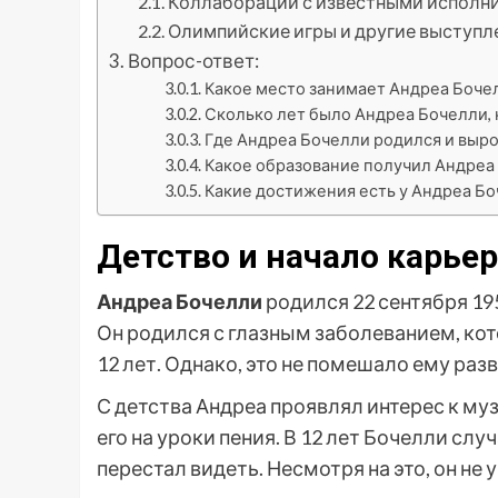
Коллаборации с известными исполн
Олимпийские игры и другие выступл
Вопрос-ответ:
Какое место занимает Андреа Боче
Сколько лет было Андреа Бочелли, 
Где Андреа Бочелли родился и выро
Какое образование получил Андреа
Какие достижения есть у Андреа Бо
Детство и начало карье
Андреа Бочелли
родился 22 сентября 195
Он родился с глазным заболеванием, кот
12 лет. Однако, это не помешало ему ра
С детства Андреа проявлял интерес к муз
его на уроки пения. В 12 лет Бочелли слу
перестал видеть. Несмотря на это, он не