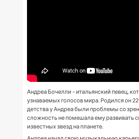
Андреа Бочелли – итальянский певец, ко
узнаваемых голосов мира. Родился он 22 с
детства у Андреа были проблемы со зрение
сложность не помешала ему развивать с
известных звезд на планете.
Андреа начал свою музыкальную карьеру 