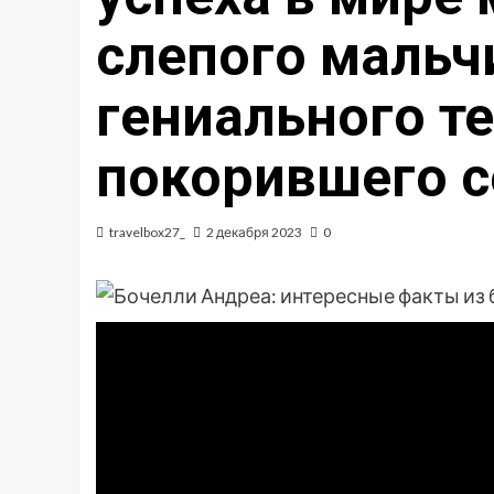
слепого мальч
гениального те
покорившего 
travelbox27_
2 декабря 2023
0