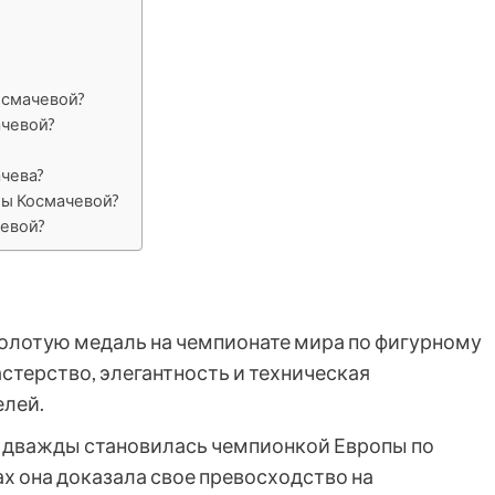
осмачевой?
ачевой?
ачева?
ны Космачевой?
чевой?
олотую медаль на чемпионате мира по фигурному
астерство, элегантность и техническая
елей.
 дважды становилась чемпионкой Европы по
ах она доказала свое превосходство на