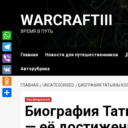
Перейти
к
WARCRAFTIII
содержимому
ВРЕМЯ В ПУТЬ
WhatsApp
Главная
Новости для путешественников
Д
Telegram
Viber
Авторубрика
VK
ГЛАВНАЯ
UNCATEGORISED
БИОГРАФИЯ ТАТЬЯНЫ КО
Odnoklassniki
Uncategorised
Отправить
Биография Та
— её достижен