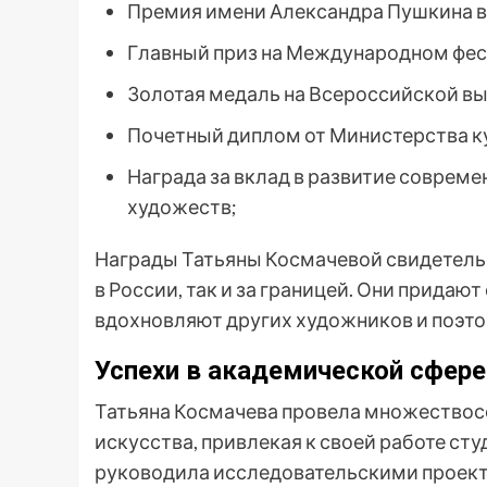
Премия имени Александра Пушкина в 
Главный приз на Международном фес
Золотая медаль на Всероссийской в
Почетный диплом от Министерства к
Награда за вклад в развитие соврем
художеств;
Награды Татьяны Космачевой свидетельс
в России, так и за границей. Они придаю
вдохновляют других художников и поэто
Успехи в академической сфере
Татьяна Космачева провела множествосе
искусства, привлекая к своей работе сту
руководила исследовательскими проект