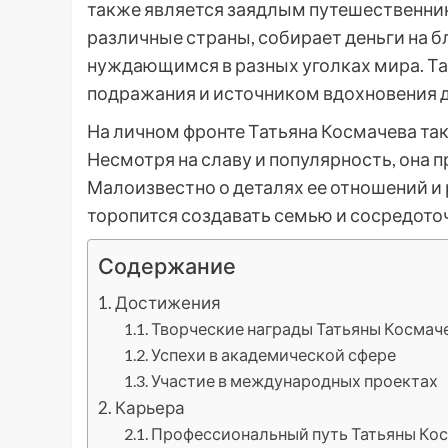
также является заядлым путешественни
различные страны, собирает деньги на б
нуждающимся в разных уголках мира. Та
подражания и источником вдохновения д
На личном фронте Татьяна Космачева т
Несмотря на славу и популярность, она 
Малоизвестно о деталях ее отношений и р
торопится создавать семью и сосредоточ
Содержание
Достижения
Творческие награды Татьяны Космач
Успехи в академической сфере
Участие в международных проектах
Карьера
Профессиональный путь Татьяны Ко