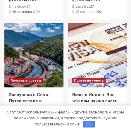
travelbox27_
travelbox27_
30 сентября 2024
26 сентября 2024
Полезные советы
Полезные советы
Экскурсии в Сочи:
Визы в Индию: Все,
Путешествие в
что вам нужно знать
сердце
travelbox27_
Этот сайт использует куки-файлы и другие технологии, чтобы
Черноморского
22 августа 2024
помочь вам в навигации, а также предоставить лучший
курорта
пользовательский опыт.
OK
travelbox27_