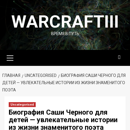
Перейти
к
WARCRAFTIII
содержимому
ВРЕМЯ В ПУТЬ
Основное
меню
ГЛАВНАЯ
UNCATEGORISED
БИОГРАФИЯ САШИ ЧЕРНОГО ДЛЯ
ДЕТЕЙ — УВЛЕКАТЕЛЬНЫЕ ИСТОРИИ ИЗ ЖИЗНИ ЗНАМЕНИТОГО
ПОЭТА
Uncategorised
Биография Саши Черного для
детей — увлекательные истории
из жизни знаменитого поэта