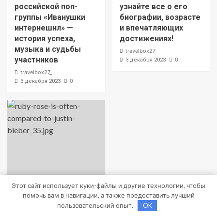
российской поп-
узнайте все о его
группы «Иванушки
биографии, возрасте
интернешнл» —
и впечатляющих
история успеха,
достижениях!
музыка и судьбы
travelbox27_
участников
0
3 декабря 2023
travelbox27_
0
3 декабря 2023
Этот сайт использует куки-файлы и другие технологии, чтобы
помочь вам в навигации, а также предоставить лучший
Uncategorised
пользовательский опыт.
OK