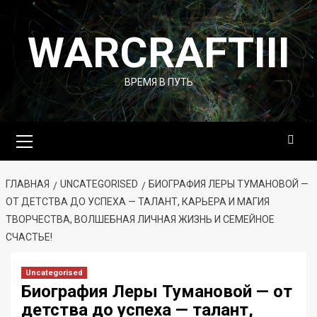
Перейти
к
WARCRAFTIII
содержимому
ВРЕМЯ В ПУТЬ
Основное
меню
ГЛАВНАЯ
UNCATEGORISED
БИОГРАФИЯ ЛЕРЫ ТУМАНОВОЙ —
ОТ ДЕТСТВА ДО УСПЕХА — ТАЛАНТ, КАРЬЕРА И МАГИЯ
ТВОРЧЕСТВА, ВОЛШЕБНАЯ ЛИЧНАЯ ЖИЗНЬ И СЕМЕЙНОЕ
СЧАСТЬЕ!
Uncategorised
Биография Леры Тумановой — от
детства до успеха — талант,