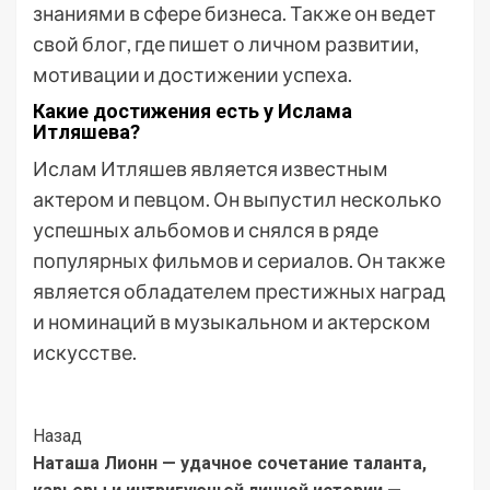
знаниями в сфере бизнеса. Также он ведет
свой блог, где пишет о личном развитии,
мотивации и достижении успеха.
Какие достижения есть у Ислама
Итляшева?
Ислам Итляшев является известным
актером и певцом. Он выпустил несколько
успешных альбомов и снялся в ряде
популярных фильмов и сериалов. Он также
является обладателем престижных наград
и номинаций в музыкальном и актерском
искусстве.
Post
Назад
Наташа Лионн — удачное сочетание таланта,
Navigation