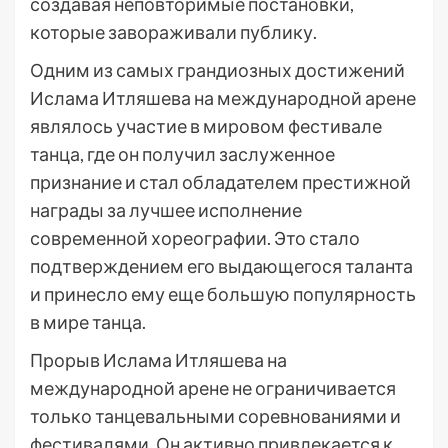
создавая неповторимые постановки,
которые завораживали публику.
Одним из самых грандиозных достижений
Ислама Итляшева на международной арене
являлось участие в мировом фестивале
танца, где он получил заслуженное
признание и стал обладателем престижной
награды за лучшее исполнение
современной хореографии. Это стало
подтверждением его выдающегося таланта
и принесло ему еще большую популярность
в мире танца.
Прорыв Ислама Итляшева на
международной арене не ограничивается
только танцевальными соревнованиями и
фестивалями. Он активно привлекается к