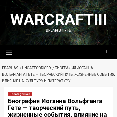
Перейти
к
WARCRAFTIII
содержимому
ВРЕМЯ В ПУТЬ
Основное
меню
ГЛАВНАЯ
UNCATEGORISED
БИОГРАФИЯ ИОГАННА
ВОЛЬФГАНГА ГЕТЕ — ТВОРЧЕСКИЙ ПУТЬ, ЖИЗНЕННЫЕ СОБЫТИЯ,
ВЛИЯНИЕ НА КУЛЬТУРУ И ЛИТЕРАТУРУ
Uncategorised
Биография Иоганна Вольфганга
Гете — творческий путь,
жизненные события, влияние на