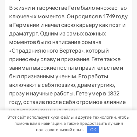
В жизни и творчестве Гете было множество
ключевых моментов. Он родился в 1749 году
в Германии и начал свою карьеру как поэт и
драматург. Одним из самых важных
моментов было написание романа
«Страдания юного Вертера», который
принес ему славу и признание. Гете также
занимал высокие посты в правительстве и
был признанным ученым. Его работы
включают в себя поэзию, драматургию,
прозу и научные работы. Гете умер в 1832
году, оставив после себя огромное влияние
на литературу и культуру.
Этот сайт использует куки-файлы и другие технологии, чтобы
помочь вам в навигации, а также предоставить лучший
пользовательский опыт.
OK
Post
Назад