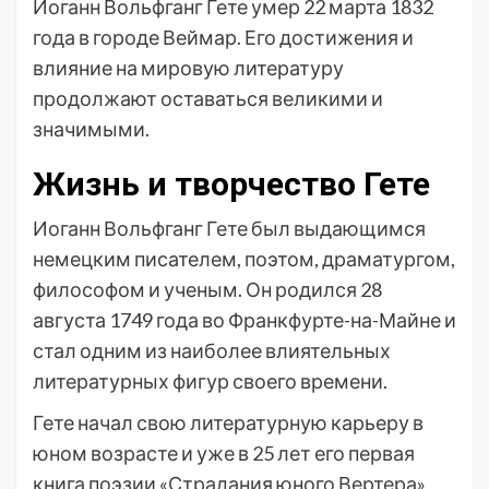
Иоганн Вольфганг Гете умер 22 марта 1832
года в городе Веймар. Его достижения и
влияние на мировую литературу
продолжают оставаться великими и
значимыми.
Жизнь и творчество Гете
Иоганн Вольфганг Гете был выдающимся
немецким писателем, поэтом, драматургом,
философом и ученым. Он родился 28
августа 1749 года во Франкфурте-на-Майне и
стал одним из наиболее влиятельных
литературных фигур своего времени.
Гете начал свою литературную карьеру в
юном возрасте и уже в 25 лет его первая
книга поэзии «Страдания юного Вертера»