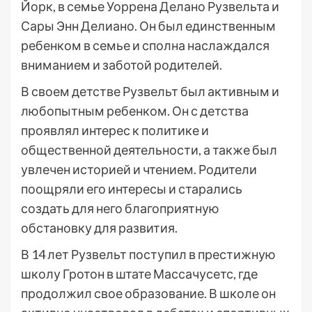
Йорк, в семье Уоррена Делано Рузвельта и
Сары Энн Делиано. Он был единственным
ребенком в семье и сполна наслаждался
вниманием и заботой родителей.
В своем детстве Рузвельт был активным и
любопытным ребенком. Он с детства
проявлял интерес к политике и
общественной деятельности, а также был
увлечен историей и чтением. Родители
поощряли его интересы и старались
создать для него благоприятную
обстановку для развития.
В 14 лет Рузвельт поступил в престижную
школу Гротон в штате Массачусетс, где
продолжил свое образование. В школе он