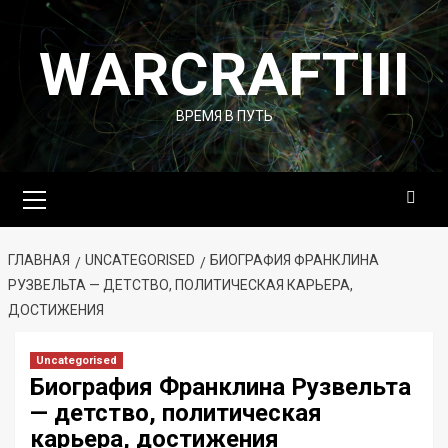
Перейти
к
WARCRAFTIII
содержимому
ВРЕМЯ В ПУТЬ
Основное
меню
ГЛАВНАЯ
UNCATEGORISED
БИОГРАФИЯ ФРАНКЛИНА
РУЗВЕЛЬТА — ДЕТСТВО, ПОЛИТИЧЕСКАЯ КАРЬЕРА,
ДОСТИЖЕНИЯ
Uncategorised
Биография Франклина Рузвельта
— детство, политическая
карьера, достижения