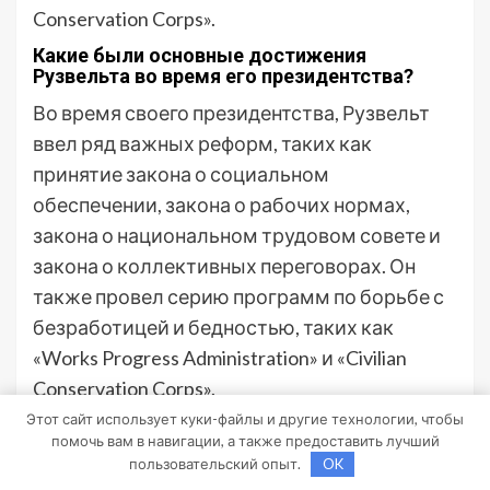
Conservation Corps».
Какие были основные достижения
Рузвельта во время его президентства?
Во время своего президентства, Рузвельт
ввел ряд важных реформ, таких как
принятие закона о социальном
обеспечении, закона о рабочих нормах,
закона о национальном трудовом совете и
закона о коллективных переговорах. Он
также провел серию программ по борьбе с
безработицей и бедностью, таких как
«Works Progress Administration» и «Civilian
Conservation Corps».
Этот сайт использует куки-файлы и другие технологии, чтобы
Где и когда Рузвельт родился?
помочь вам в навигации, а также предоставить лучший
Фрэнклин Делано Рузвельт родился 30
пользовательский опыт.
OK