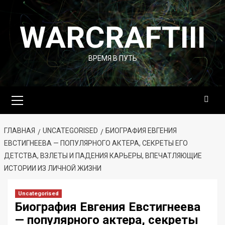
Перейти
к
WARCRAFTIII
содержимому
ВРЕМЯ В ПУТЬ
Основное
меню
ГЛАВНАЯ
UNCATEGORISED
БИОГРАФИЯ ЕВГЕНИЯ
ЕВСТИГНЕЕВА — ПОПУЛЯРНОГО АКТЕРА, СЕКРЕТЫ ЕГО
ДЕТСТВА, ВЗЛЕТЫ И ПАДЕНИЯ КАРЬЕРЫ, ВПЕЧАТЛЯЮЩИЕ
ИСТОРИИ ИЗ ЛИЧНОЙ ЖИЗНИ
Uncategorised
Биография Евгения Евстигнеева
— популярного актера, секреты