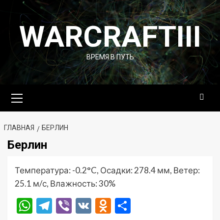
Перейти
к
WARCRAFTIII
содержимому
ВРЕМЯ В ПУТЬ
Основное
меню
ГЛАВНАЯ
БЕРЛИН
Берлин
Температура: -0.2°C, Осадки: 278.4 мм, Ветер:
25.1 м/с, Влажность: 30%
WhatsApp
Telegram
Viber
VK
Odnoklassniki
Отправить