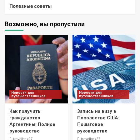
Полезные советы
Возможно, вы пропустили
Новости для
Новости для
путешественников
путешественников
Как получить
Запись на визу в
гражданство
Посольство США:
Аргентины: Полное
Пошаговое
руководство
руководство
travelbox27_
travelbox27_