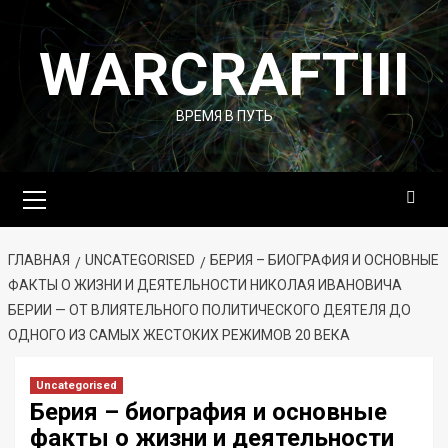
Перейти
к
WARCRAFTIII
содержимому
ВРЕМЯ В ПУТЬ
Основное
меню
ГЛАВНАЯ
UNCATEGORISED
БЕРИЯ – БИОГРАФИЯ И ОСНОВНЫЕ
ФАКТЫ О ЖИЗНИ И ДЕЯТЕЛЬНОСТИ НИКОЛАЯ ИВАНОВИЧА
БЕРИИ — ОТ ВЛИЯТЕЛЬНОГО ПОЛИТИЧЕСКОГО ДЕЯТЕЛЯ ДО
ОДНОГО ИЗ САМЫХ ЖЕСТОКИХ РЕЖИМОВ 20 ВЕКА
Uncategorised
Берия – биография и основные
факты о жизни и деятельности