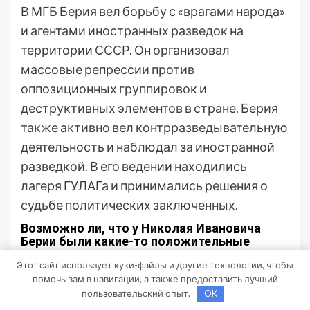
В МГБ Берия вел борьбу с «врагами народа»
и агентами иностранных разведок на
территории СССР. Он организовал
массовые репрессии против
оппозиционных группировок и
деструктивных элементов в стране. Берия
также активно вел контрразведывательную
деятельность и наблюдал за иностранной
разведкой. В его ведении находились
лагеря ГУЛАГа и принимались решения о
судьбе политических заключенных.
Возможно ли, что у Николая Ивановича
Берии были какие-то положительные
черты или достижения?
Этот сайт использует куки-файлы и другие технологии, чтобы
Некоторые источники отмечают, что Берия
помочь вам в навигации, а также предоставить лучший
пользовательский опыт.
OK
внёс вклад в развитие атомной энергетики