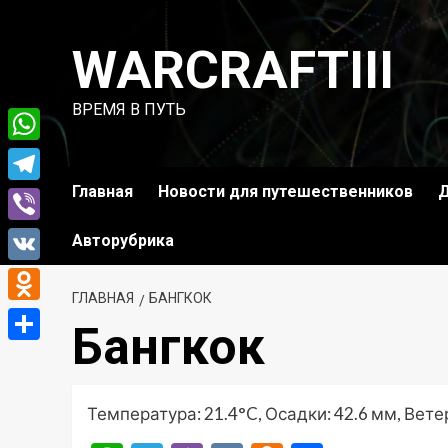
Перейти
к
WARCRAFTIII
содержимому
ВРЕМЯ В ПУТЬ
WhatsApp
Главная
Новости для путешественников
Д
Telegram
Viber
Авторубрика
VK
ГЛАВНАЯ
БАНГКОК
Odnoklassniki
Бангкок
Отправить
Температура: 21.4°C, Осадки: 42.6 мм, Ветер