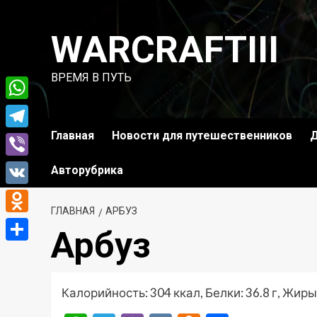
Перейти
к
WARCRAFTIII
содержимому
ВРЕМЯ В ПУТЬ
WhatsApp
Главная
Новости для путешественников
Д
Telegram
Viber
Авторубрика
VK
ГЛАВНАЯ
АРБУЗ
Odnoklassniki
Арбуз
Отправить
Калорийность: 304 ккал, Белки: 36.8 г, Жиры: 