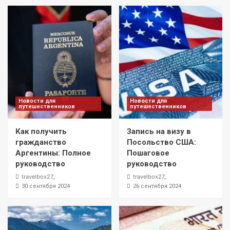
Новости для
Новости для
путешественников
путешественников
Как получить
Запись на визу в
гражданство
Посольство США:
Аргентины: Полное
Пошаговое
руководство
руководство
travelbox27_
travelbox27_
30 сентября 2024
26 сентября 2024