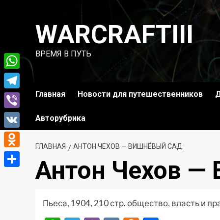
Перейти
к
WARCRAFTIII
содержимому
ВРЕМЯ В ПУТЬ
WhatsApp
Главная
Новости для путешественников
Д
Telegram
Viber
Авторубрика
VK
ГЛАВНАЯ
АНТОН ЧЕХОВ — ВИШНЁВЫЙ САД
Odnoklassniki
Антон Чехов —
Отправить
Пьеса, 1904, 210 стр. общество, власть и п