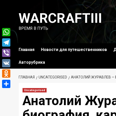
Перейти
к
WARCRAFTIII
содержимому
ВРЕМЯ В ПУТЬ
WhatsApp
Главная
Новости для путешественников
Д
Telegram
Viber
Авторубрика
VK
ГЛАВНАЯ
UNCATEGORISED
АНАТОЛИЙ ЖУРАВЛЕВ — 
Odnoklassniki
Uncategorised
Отправить
Анатолий Жур
биография, ка