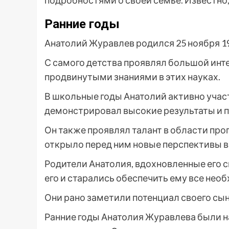
подробностями о своей семье. Известно, 
Ранние годы
Анатолий Журавлев родился 25 ноября 19
С самого детства проявлял большой инте
продвинутыми знаниями в этих науках.
В школьные годы Анатолий активно участ
демонстрировал высокие результаты и п
Он также проявлял талант в области пр
открыло перед ним новые перспективы в
Родители Анатолия, вдохновленные его 
его и старались обеспечить ему все нео
Они рано заметили потенциал своего сына
Ранние годы Анатолия Журавлева были н