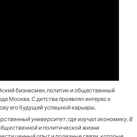
йский бизнесмен, политик и общественный
роде Москва. С детства проявлял интерес к
нову его будущей успешной карьеры.
рственный университет, где изучал экономику. В
 общественной и политической жизни
рести ценный опыт и полезные связи, которые