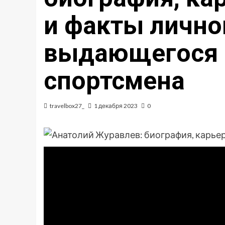
и факты лично
выдающегося 
спортсмена
travelbox27_
1 декабря 2023
0