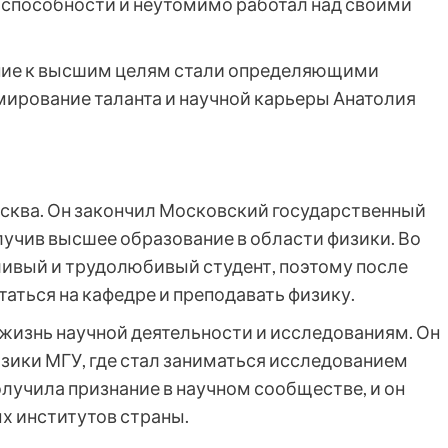
 способности и неутомимо работал над своими
ние к высшим целям стали определяющими
мирование таланта и научной карьеры Анатолия
сква. Он закончил Московский государственный
лучив высшее образование в области физики. Во
ливый и трудолюбивый студент, поэтому после
аться на кафедре и преподавать физику.
жизнь научной деятельности и исследованиям. Он
изики МГУ, где стал заниматься исследованием
олучила признание в научном сообществе, и он
х институтов страны.