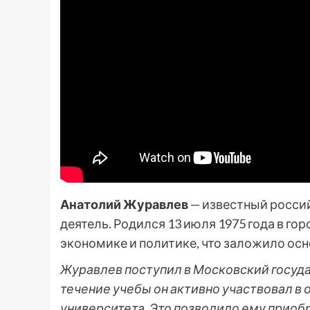
Анатолий Журавлев
— известный росси
деятель. Родился 13 июля 1975 года в го
экономике и политике, что заложило ос
Журавлев поступил в Московский госуда
течение учебы он активно участвовал в
университета. Это позволило ему приоб