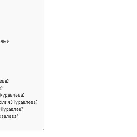
иями
ева?
а?
 Журавлева?
толия Журавлева?
 Журавлев?
равлева?