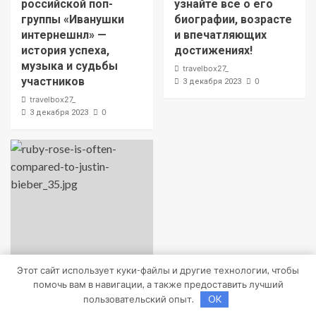
российской поп-
узнайте все о его
группы «Иванушки
биографии, возрасте
интернешнл» —
и впечатляющих
история успеха,
достижениях!
музыка и судьбы
travelbox27_
участников
0
3 декабря 2023
travelbox27_
0
3 декабря 2023
Этот сайт использует куки-файлы и другие технологии, чтобы
Uncategorised
помочь вам в навигации, а также предоставить лучший
пользовательский опыт.
OK
Биография Руби Роуз