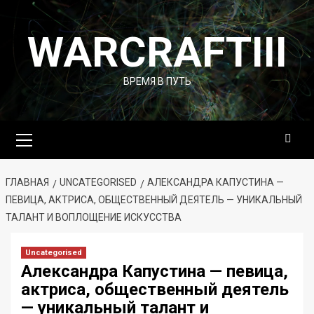
Перейти
к
WARCRAFTIII
содержимому
ВРЕМЯ В ПУТЬ
Основное
меню
ГЛАВНАЯ
UNCATEGORISED
АЛЕКСАНДРА КАПУСТИНА —
ПЕВИЦА, АКТРИСА, ОБЩЕСТВЕННЫЙ ДЕЯТЕЛЬ — УНИКАЛЬНЫЙ
ТАЛАНТ И ВОПЛОЩЕНИЕ ИСКУССТВА
Uncategorised
Александра Капустина — певица,
актриса, общественный деятель
— уникальный талант и