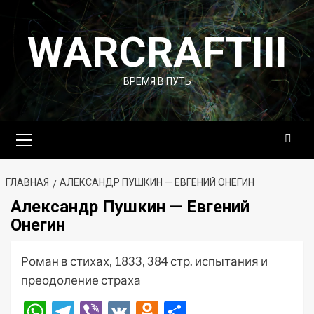
Перейти
к
WARCRAFTIII
содержимому
ВРЕМЯ В ПУТЬ
Основное
меню
ГЛАВНАЯ
АЛЕКСАНДР ПУШКИН — ЕВГЕНИЙ ОНЕГИН
Александр Пушкин — Евгений
Онегин
Роман в стихах, 1833, 384 стр. испытания и
преодоление страха
WhatsApp
Telegram
Viber
VK
Odnoklassniki
Отправить