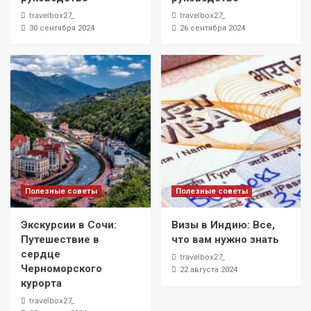
travelbox27_
travelbox27_
30 сентября 2024
26 сентября 2024
Полезные советы
Полезные советы
Экскурсии в Сочи:
Визы в Индию: Все,
Путешествие в
что вам нужно знать
сердце
travelbox27_
Черноморского
22 августа 2024
курорта
travelbox27_