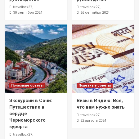
travelbox27_
travelbox27_
30 сентября 2024
26 сентября 2024
Полезные советы
Полезные советы
Экскурсии в Сочи:
Визы в Индию: Все,
Путешествие в
что вам нужно знать
сердце
travelbox27_
Черноморского
22 августа 2024
курорта
travelbox27_