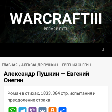
Перейти
к
WARCRAFTIII
содержимому
ВРЕМЯ В ПУТЬ
Основное
меню
ГЛАВНАЯ
АЛЕКСАНДР ПУШКИН — ЕВГЕНИЙ ОНЕГИН
Александр Пушкин — Евгений
Онегин
Роман в стихах, 1833, 384 стр. испытания и
преодоление страха
WhatsApp
Telegram
Viber
VK
Odnoklassniki
Отправить