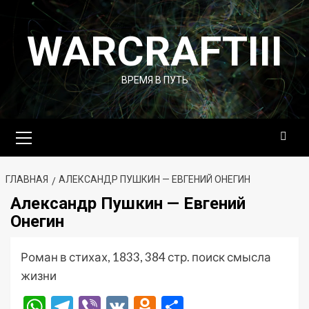
Перейти
к
WARCRAFTIII
содержимому
ВРЕМЯ В ПУТЬ
Основное
меню
ГЛАВНАЯ
АЛЕКСАНДР ПУШКИН — ЕВГЕНИЙ ОНЕГИН
Александр Пушкин — Евгений
Онегин
Роман в стихах, 1833, 384 стр. поиск смысла
жизни
WhatsApp
Telegram
Viber
VK
Odnoklassniki
Отправить