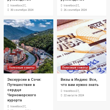
travelbox27_
travelbox27_
30 сентября 2024
26 сентября 2024
Полезные советы
Полезные советы
Экскурсии в Сочи:
Визы в Индию: Все,
Путешествие в
что вам нужно знать
сердце
travelbox27_
Черноморского
22 августа 2024
курорта
travelbox27_