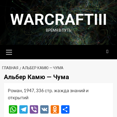
Перейти
к
WARCRAFTIII
содержимому
ВРЕМЯ В ПУТЬ
Основное
меню
ГЛАВНАЯ
АЛЬБЕР КАМЮ — ЧУМА
Альбер Камю — Чума
Роман, 1947, 336 стр. жажда знаний и
открытий
WhatsApp
Telegram
Viber
VK
Odnoklassniki
Отправить