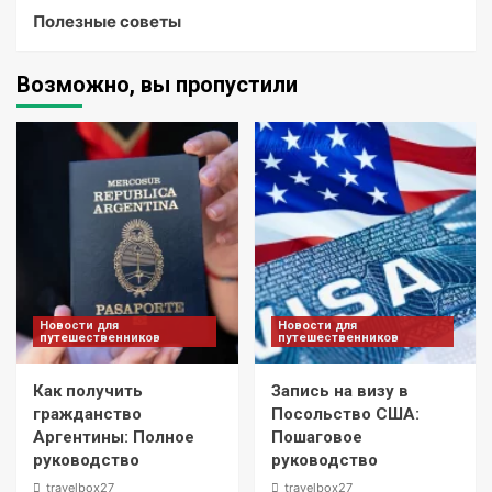
Полезные советы
Возможно, вы пропустили
Новости для
Новости для
путешественников
путешественников
Как получить
Запись на визу в
гражданство
Посольство США:
Аргентины: Полное
Пошаговое
руководство
руководство
travelbox27_
travelbox27_