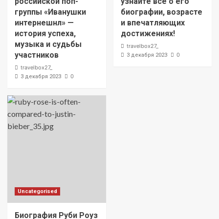
российской поп-
узнайте все о его
группы «Иванушки
биографии, возрасте
интернешнл» —
и впечатляющих
история успеха,
достижениях!
музыка и судьбы
travelbox27_
участников
0
3 декабря 2023
travelbox27_
0
3 декабря 2023
Uncategorised
Биография Руби Роуз