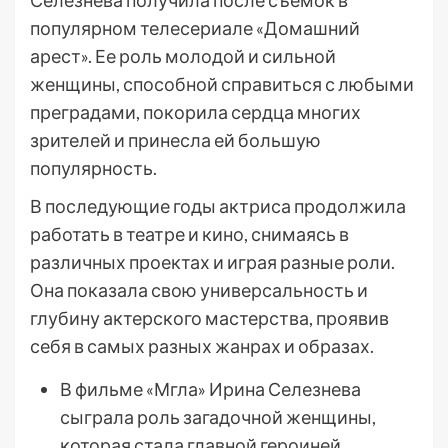
Селезнева получила после съемок в
популярном телесериале «Домашний
арест». Ее роль молодой и сильной
женщины, способной справиться с любыми
преградами, покорила сердца многих
зрителей и принесла ей большую
популярность.
В последующие годы актриса продолжила
работать в театре и кино, снимаясь в
различных проектах и играя разные роли.
Она показала свою универсальность и
глубину актерского мастерства, проявив
себя в самых разных жанрах и образах.
В фильме «Мгла» Ирина Селезнева
сыграла роль загадочной женщины,
которая стала главной героиней