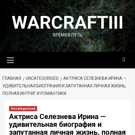
Перейти
к
WARCRAFTIII
содержимому
ВРЕМЯ В ПУТЬ
Основное
меню
ГЛАВНАЯ
UNCATEGORISED
АКТРИСА СЕЛЕЗНЕВА ИРИНА —
УДИВИТЕЛЬНАЯ БИОГРАФИЯ И ЗАПУТАННАЯ ЛИЧНАЯ ЖИЗНЬ,
ПОЛНАЯ ИНТРИГ И РОМАНТИКИ
Uncategorised
Актриса Селезнева Ирина —
удивительная биография и
запутанная личная жизнь, полная